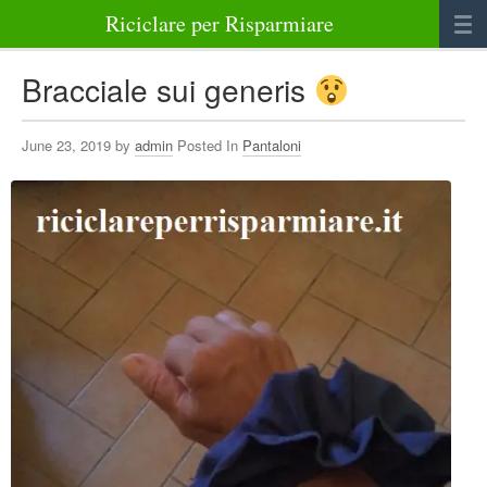
Riciclare per Risparmiare
Casa
Bracciale sui generis
Alimenti
June 23, 2019 by
admin
Posted In
Pantaloni
Bellezza Benessere e Salute
Abbigliamento e Accessori
Varie