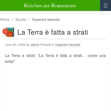
Riciclare per Risparmiare
Casa
Home
/
Scuola
/
Imparare facendo
Alimenti
La Terra è fatta a strati
1
Bellezza Benessere e Salute
June 20, 2025 by
admin
Posted In
Imparare facendo
Abbigliamento e Accessori
La Terra a strati: “La Terra è fatta a strati… come una
Varie
torta!”