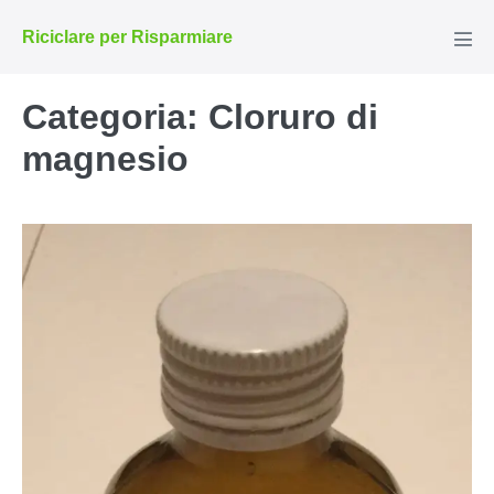
Salta
Riciclare per Risparmiare
al
Atti
men
contenuto
Categoria:
Cloruro di
magnesio
Tonico
per
pelle
grassa
e
acneica