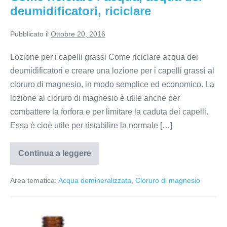
deumidificatori, riciclare
Pubblicato il
Ottobre 20, 2016
Lozione per i capelli grassi Come riciclare acqua dei
deumidificatori e creare una lozione per i capelli grassi al
cloruro di magnesio, in modo semplice ed economico. La
lozione al cloruro di magnesio è utile anche per
combattere la forfora e per limitare la caduta dei capelli.
Essa è cioè utile per ristabilire la normale […]
Continua a leggere
Come
riciclare
l’acqua,
Area tematica:
Acqua demineralizzata
,
Cloruro di magnesio
acqua
dei
deumidificatori,
riciclare
Tonico