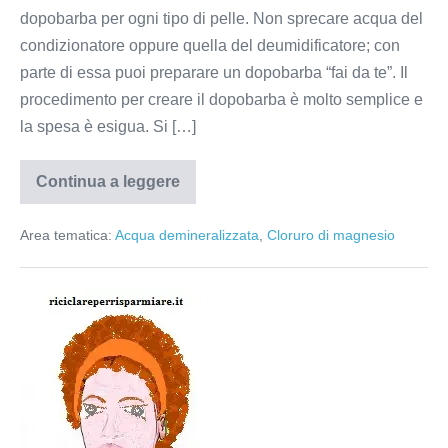
dopobarba per ogni tipo di pelle. Non sprecare acqua del
condizionatore oppure quella del deumidificatore; con
parte di essa puoi preparare un dopobarba “fai da te”. Il
procedimento per creare il dopobarba è molto semplice e
la spesa è esigua. Si […]
Continua a leggere
Dopobarba
fai
da
Area tematica:
Acqua demineralizzata
,
Cloruro di magnesio
te
Lozione
per
la
pelle