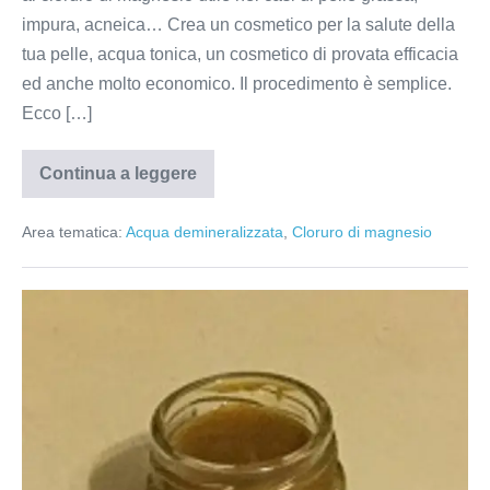
impura, acneica… Crea un cosmetico per la salute della
tua pelle, acqua tonica, un cosmetico di provata efficacia
ed anche molto economico. Il procedimento è semplice.
Ecco […]
Continua a leggere
Tonico
al
cloruro
Area tematica:
Acqua demineralizzata
,
Cloruro di magnesio
di
magnesio
Unguento
salvamuscoli