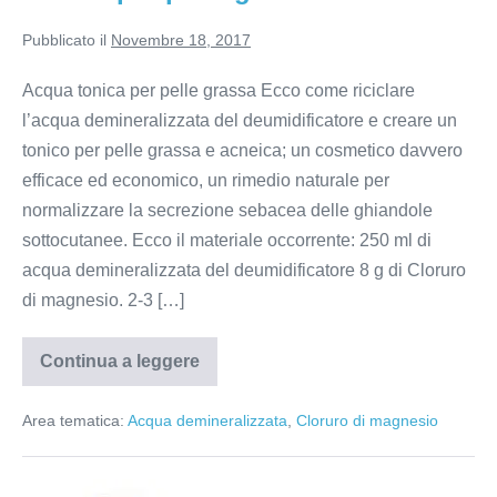
Pubblicato il
Novembre 18, 2017
Acqua tonica per pelle grassa Ecco come riciclare
l’acqua demineralizzata del deumidificatore e creare un
tonico per pelle grassa e acneica; un cosmetico davvero
efficace ed economico, un rimedio naturale per
normalizzare la secrezione sebacea delle ghiandole
sottocutanee. Ecco il materiale occorrente: 250 ml di
acqua demineralizzata del deumidificatore 8 g di Cloruro
di magnesio. 2-3 […]
Continua a leggere
Tonico
per
pelle
Area tematica:
Acqua demineralizzata
,
Cloruro di magnesio
grassa
e
acneica
Dopobarba