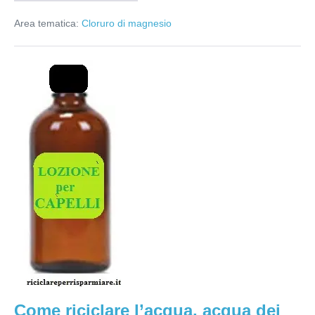
per
la
Area tematica:
Cloruro di magnesio
pelle
Come
riciclare
l’acqua,
acqua
dei
deumidificatori,
riciclare
Come riciclare l’acqua, acqua dei