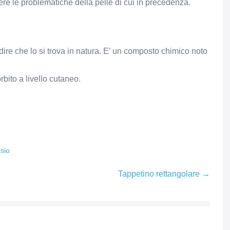
ere le problematiche della pelle di cui in precedenza.
 dire che lo si trova in natura. E’ un composto chimico noto
rbito a livello cutaneo.
sio
Tappetino rettangolare →