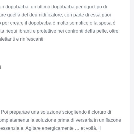
un dopobarba, un ottimo dopobarba per ogni tipo di
re quella del deumidificatore; con parte di essa puoi
o per creare il dopobarba è molto semplice e la spesa è
à riequilibranti e protettive nei confronti della pelle, oltre
nfettanti e rinfrescanti.
i
. Poi preparare una soluzione sciogliendo il cloruro di
completamente la soluzione prima di versarla in un flacone
o essenziale. Agitare energicamente … et voilà, il