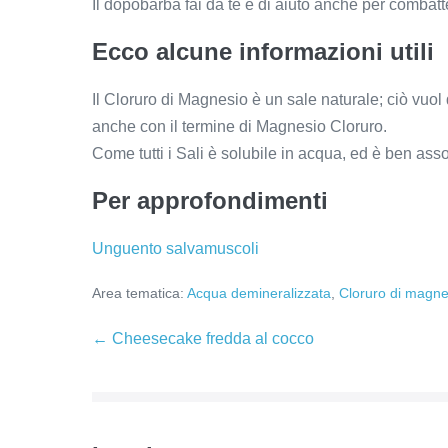
Il dopobarba fai da te è di aiuto anche per combatt
Ecco alcune informazioni utili
Il Cloruro di Magnesio è un sale naturale; ciò vuol
anche con il termine di Magnesio Cloruro.
Come tutti i Sali è solubile in acqua, ed è ben asso
Per approfondimenti
Unguento salvamuscoli
Area tematica:
Acqua demineralizzata
,
Cloruro di magne
Navigazione
← Cheesecake fredda al cocco
articoli