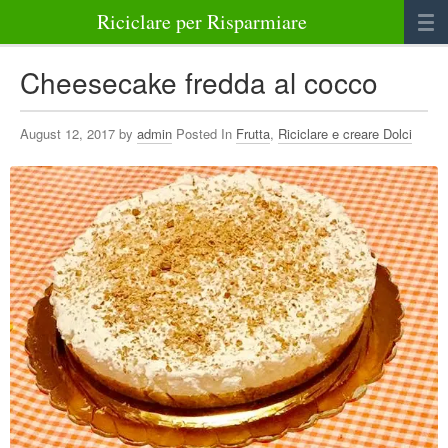
Riciclare per Risparmiare
Casa
Cheesecake fredda al cocco
Alimenti
August 12, 2017 by
admin
Posted In
Frutta
,
Riciclare e creare Dolci
Bellezza Benessere e Salute
Abbigliamento e Accessori
Varie