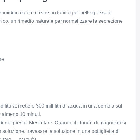
umidificatore e creare un tonico per pelle grassa e
ico, un rimedio naturale per normalizzare la secrezione
re
llitura: mettere 300 millilitri di acqua in una pentola sul
r almeno 10 minuti.
o di magnesio. Mescolare. Quando il cloruro di magnesio si
oluzione, travasare la soluzione in una bottiglietta di
itare … et voilà!