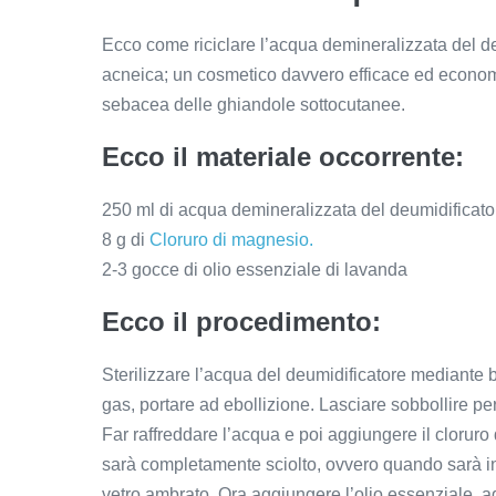
Ecco come riciclare l’acqua demineralizzata del de
acneica; un cosmetico davvero efficace ed econom
sebacea delle ghiandole sottocutanee.
Ecco il materiale occorrente:
250 ml di acqua demineralizzata del deumidificato
8 g di
Cloruro di magnesio.
2-3 gocce di olio essenziale di lavanda
Ecco il procedimento:
Sterilizzare l’acqua del deumidificatore mediante bo
gas, portare ad ebollizione. Lasciare sobbollire pe
Far raffreddare l’acqua e poi aggiungere il clorur
sarà completamente sciolto, ovvero quando sarà in s
vetro ambrato. Ora aggiungere l’olio essenziale, ag