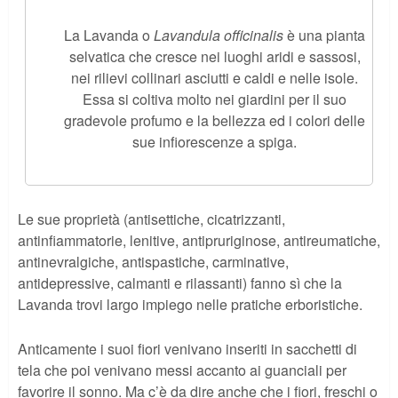
La Lavanda o
Lavandula officinalis
è una pianta
selvatica che cresce nei luoghi aridi e sassosi,
nei rilievi collinari asciutti e caldi e nelle isole.
Essa si coltiva molto nei giardini per il suo
gradevole profumo e la bellezza ed i colori delle
sue infiorescenze a spiga.
Le sue proprietà (antisettiche, cicatrizzanti,
antinfiammatorie, lenitive, antipruriginose, antireumatiche,
antinevralgiche, antispastiche, carminative,
antidepressive, calmanti e rilassanti) fanno sì che la
Lavanda trovi largo impiego nelle pratiche erboristiche.
Anticamente i suoi fiori venivano inseriti in sacchetti di
tela che poi venivano messi accanto ai guanciali per
favorire il sonno. Ma c’è da dire anche che i fiori, freschi o