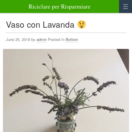
Riciclare per Risparmiare
Casa
Vaso con Lavanda
Alimenti
June 25, 2019 by
admin
Posted In
Bottoni
Bellezza Benessere e Salute
Abbigliamento e Accessori
Varie