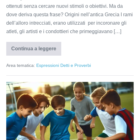
ottenuti senza cercare nuovi stimoli o obiettivi. Ma da
dove deriva questa frase? Origini nell’antica Grecia I rami
dell’alloro intrecciati, erano utilizzati per incoronare gli
atleti, gli artisti e i condottieri che primeggiavano […]
Continua a leggere
Perché
si
dice
Area tematica:
Espressioni Detti e Proverbi
“Dormire
sugli
allori”
Fare
una
papera