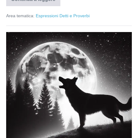
Attaccare
bottone
Area tematica:
Espressioni Detti e Proverbi
Abbaiare
alla
luna