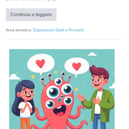
Continua a leggere
Calendario
delle
buone
Area tematica:
Espressioni Detti e Proverbi
abitudini
Reggere
il
Moccolo