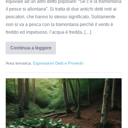
equivale ad un altro detto popolare: “Se c’è la tramontana
il pesce si allontana”. Si tratta di due antichi detti noti ai
pescatori, che hanno lo stesso significato. Solitamente
non si va a pesca con la tramontana perché il vento è
freddo ed impetuoso, l’acqua è fredda, […]
Continua a leggere
Vento
di
tramontana…
Area tematica:
Espressioni Detti e Proverbi
Perché
si
dice
“Dormire
sugli
allori”