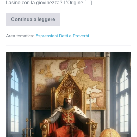
l’asino con la giovinezza? L’Origine […]
Continua a leggere
Quella
della
Gioventù
Area tematica:
Espressioni Detti e Proverbi
è
la
Bellezza
dell’Asino
Fare
le
cose
alla
carlona