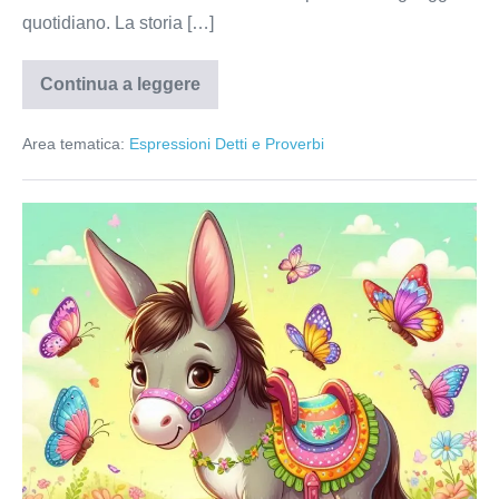
quotidiano. La storia […]
Continua a leggere
Tallone
di
Achille
Area tematica:
Espressioni Detti e Proverbi
Quella
della
Gioventù
è
la
Bellezza
dell’Asino