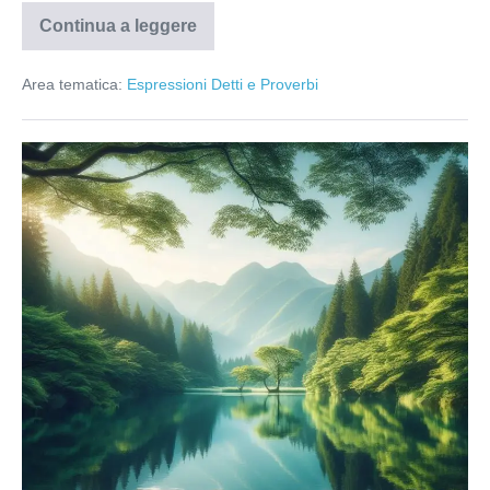
Continua a leggere
Fare
le
cose
Area tematica:
Espressioni Detti e Proverbi
alla
carlona
Acqua
quieta