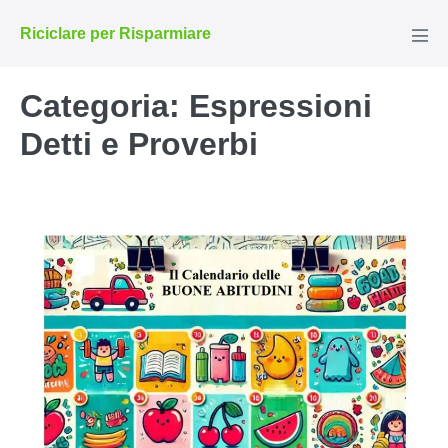
Salta
Riciclare per Risparmiare
al
Atti
men
contenuto
Categoria:
Espressioni
Detti e Proverbi
Calendario
delle
buone
abitudini