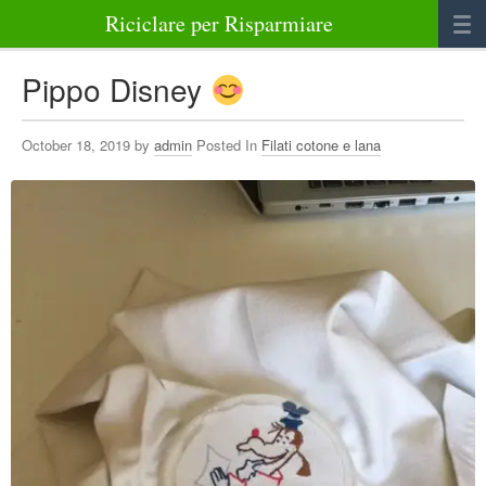
Riciclare per Risparmiare
Casa
Pippo Disney
Alimenti
October 18, 2019 by
admin
Posted In
Filati cotone e lana
Bellezza Benessere e Salute
Abbigliamento e Accessori
Varie