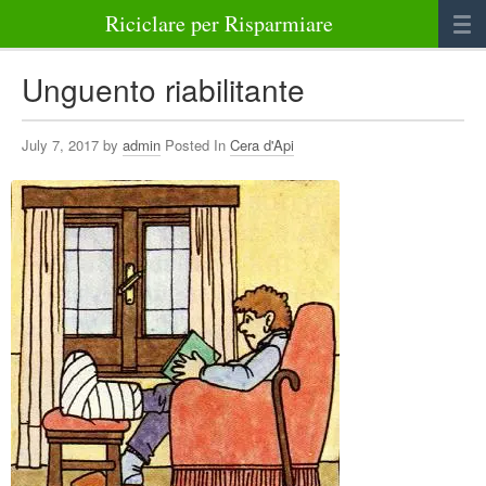
Riciclare per Risparmiare
Casa
Unguento riabilitante
Alimenti
July 7, 2017 by
admin
Posted In
Cera d'Api
Bellezza Benessere e Salute
Abbigliamento e Accessori
Varie