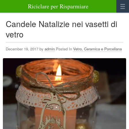
Riciclare per Risparmiare
Casa
Candele Natalizie nei vasetti di
Alimenti
vetro
Bellezza Benessere e Salute
December 19, 2017 by
admin
Posted In
Vetro, Ceramica e Porcellana
Abbigliamento e Accessori
Varie