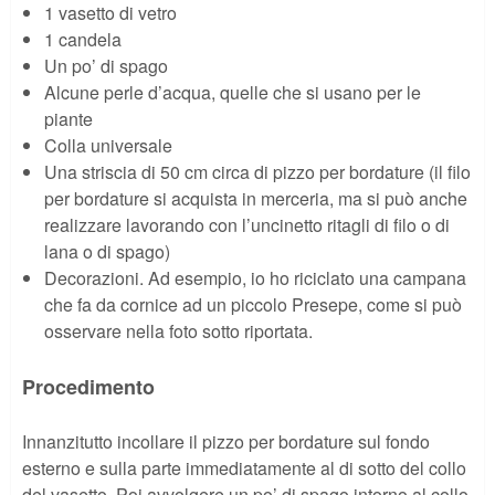
1 vasetto di vetro
1 candela
Un po’ di spago
Alcune perle d’acqua, quelle che si usano per le
piante
Colla universale
Una striscia di 50 cm circa di pizzo per bordature (il filo
per bordature si acquista in merceria, ma si può anche
realizzare lavorando con l’uncinetto ritagli di filo o di
lana o di spago)
Decorazioni. Ad esempio, io ho riciclato una campana
che fa da cornice ad un piccolo Presepe, come si può
osservare nella foto sotto riportata.
Procedimento
Innanzitutto incollare il pizzo per bordature sul fondo
esterno e sulla parte immediatamente al di sotto del collo
del vasetto. Poi avvolgere un po’ di spago intorno al collo