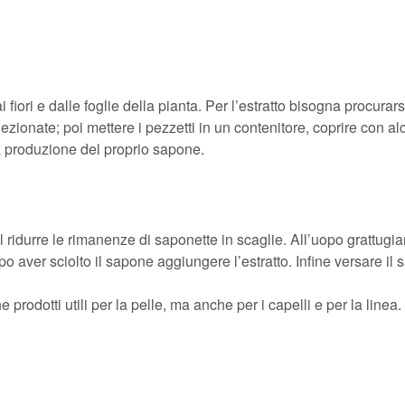
 fiori e dalle foglie della pianta. Per l’estratto bisogna procurars
elezionate; poi mettere i pezzetti in un contenitore, coprire con a
r la produzione del proprio sapone.
 ridurre le rimanenze di saponette in scaglie. All’uopo grattugiar
Dopo aver sciolto il sapone aggiungere l’estratto. Infine versare 
rodotti utili per la pelle, ma anche per i capelli e per la linea.