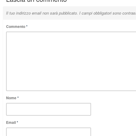
Il tuo indirizzo email non sarà pubblicato.
I campi obbligatori sono contra
Commento
*
Nome
*
Email
*