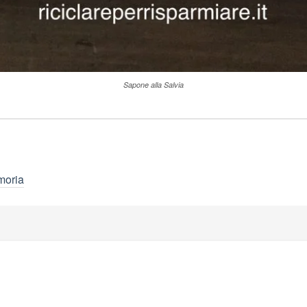
Sapone alla Salvia
moria