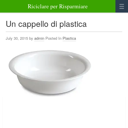
Riciclare per Risparmiare
Casa
Un cappello di plastica
Alimenti
July 30, 2015 by
admin
Posted In
Plastica
Bellezza Benessere e Salute
Abbigliamento e Accessori
Varie