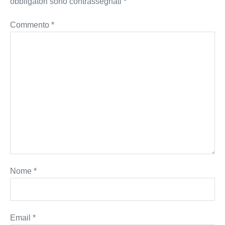
obbligatori sono contrassegnati
*
Commento
*
Nome
*
Email
*