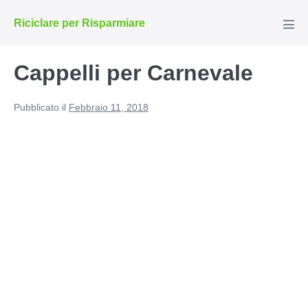
Salta
Riciclare per Risparmiare
al
Atti
men
contenuto
Cappelli per Carnevale
Pubblicato il
Febbraio 11, 2018