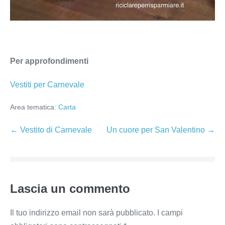
Per approfondimenti
Vestiti per Carnevale
Area tematica:
Carta
Navigazione
← Vestito di Carnevale
Un cuore per San Valentino →
articoli
Lascia un commento
Il tuo indirizzo email non sarà pubblicato.
I campi