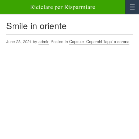
Riciclare per Risparmiare
Casa
Smile in oriente
Alimenti
June 28, 2021 by
admin
Posted In
Capsule- Coperchi-Tappi a corona
Bellezza Benessere e Salute
Abbigliamento e Accessori
Varie