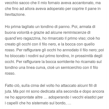
vecchio sacco che il mio fornaio aveva accantonato, ma
che fino ad allora aveva adoperato per coprire il pane in
lievitazione.
Ho prima tagliato un tondino di panno. Poi, armata di
buona volontà e grazie ad alcune reminiscenze di
quand’ero ragazzina, ho rimarcato il primo viso; cioè ho
creato gli occhi con il filo nero, e la bocca con quello
rosso. Per raffigurare gli occhi ho annodato il filo nero; poi
ho bloccato i nodini sul primo tondino, in prossimità degli
occhi. Per raffigurare la bocca sorridente ho ricamato sul
tondino una linea curva, cioè un semicerchio con il filo
rosso.
Fatto ciò, sulla cima del volto ho attaccato alcuni fili di
juta. Ma poi mi sono dedicata alla seconda e dopo ancora
ne ho approntate altre … adoperando i vecchi elastici per
i capelli che ho sistemato sul bordo, …