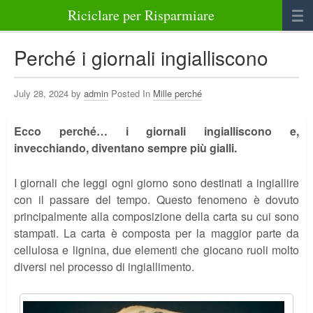
Riciclare per Risparmiare
Casa
Perché i giornali ingialliscono
Alimenti
July 28, 2024 by
admin
Posted In
Mille perché
Bellezza Benessere e Salute
Ecco perché… i giornali ingialliscono e,
Abbigliamento e Accessori
invecchiando, diventano sempre più gialli.
Varie
I giornali che leggi ogni giorno sono destinati a ingiallire
con il passare del tempo. Questo fenomeno è dovuto
principalmente alla composizione della carta su cui sono
stampati. La carta è composta per la maggior parte da
cellulosa e lignina, due elementi che giocano ruoli molto
diversi nel processo di ingiallimento.