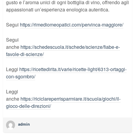
gusto e l’aroma unici di ogni bottiglia di vino, offrendo agli
appassionati un’esperienza enologica autentica.
Segui
https://rimediomeopatici.com/pervinca-maggiore/
Segui
anche
https://schedescuola.it/schede/scienze/fiabe-e-
favole-di-scienze/
Leggi
https://ricettedirita.it/varie/ricette-light/6313-ortaggi-
con-sgombro/
Leggi
anche
https://riciclareperrisparmiare.it/scuola/giochi/il-
gioco-delle-direzioni/
admin