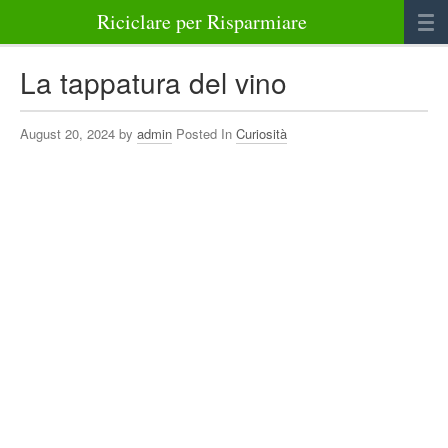
Riciclare per Risparmiare
Casa
La tappatura del vino
Alimenti
August 20, 2024 by
admin
Posted In
Curiosità
Bellezza Benessere e Salute
Abbigliamento e Accessori
Varie