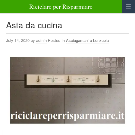
Riciclare per Risparmiare
Casa
Asta da cucina
Alimenti
July 14, 2020 by
admin
Posted In
Asciugamani e Lenzuola
Bellezza Benessere e Salute
Abbigliamento e Accessori
Varie