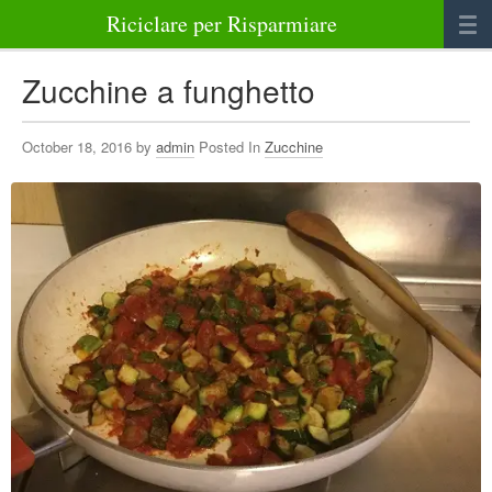
Riciclare per Risparmiare
Casa
Zucchine a funghetto
Alimenti
October 18, 2016 by
admin
Posted In
Zucchine
Bellezza Benessere e Salute
Abbigliamento e Accessori
Varie