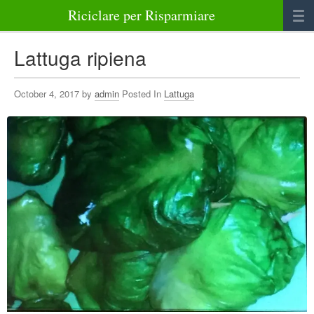
Riciclare per Risparmiare
Casa
Lattuga ripiena
Alimenti
October 4, 2017 by
admin
Posted In
Lattuga
Bellezza Benessere e Salute
Abbigliamento e Accessori
Varie