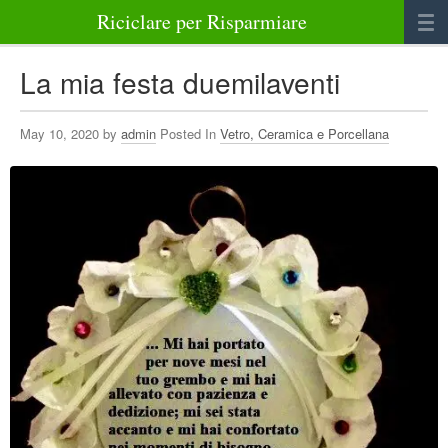
Riciclare per Risparmiare
Casa
La mia festa duemilaventi
Alimenti
May 10, 2020 by
admin
Posted In
Vetro, Ceramica e Porcellana
Bellezza Benessere e Salute
Abbigliamento e Accessori
Varie