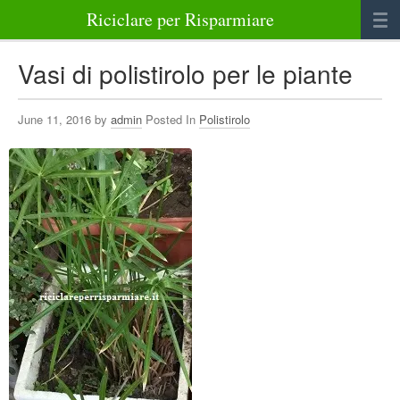
Riciclare per Risparmiare
Casa
Vasi di polistirolo per le piante
Alimenti
June 11, 2016 by
admin
Posted In
Polistirolo
Bellezza Benessere e Salute
Abbigliamento e Accessori
Varie