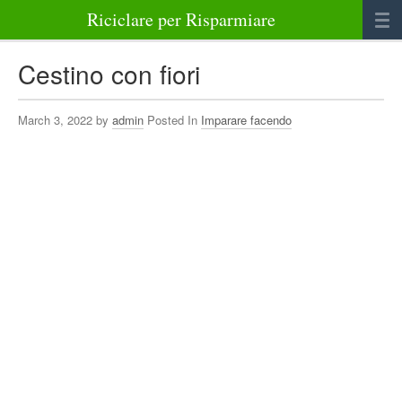
Riciclare per Risparmiare
Casa
Cestino con fiori
Alimenti
March 3, 2022 by
admin
Posted In
Imparare facendo
Bellezza Benessere e Salute
Abbigliamento e Accessori
Varie