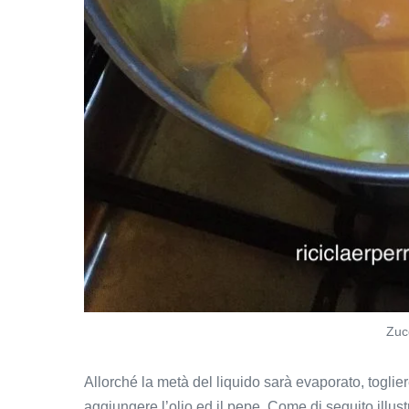
Zuc
Allorché la metà del liquido sarà evaporato, toglier
aggiungere l’olio ed il pepe. Come di seguito illust