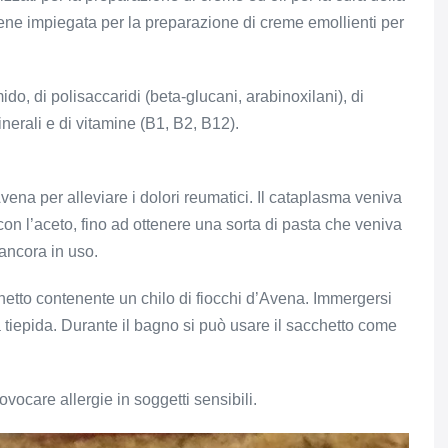
 viene impiegata per la preparazione di creme emollienti per
ido, di polisaccaridi (beta-glucani, arabinoxilani), di
minerali e di vitamine (B1, B2, B12).
ena per alleviare i dolori reumatici. Il cataplasma veniva
con l’aceto, fino ad ottenere una sorta di pasta che veniva
 ancora in uso.
hetto contenente un chilo di fiocchi d’Avena. Immergersi
 tiepida. Durante il bagno si può usare il sacchetto come
ocare allergie in soggetti sensibili.