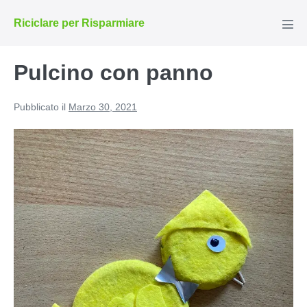
Salta
Riciclare per Risparmiare
al
Atti
men
contenuto
Pulcino con panno
Pubblicato il
Marzo 30, 2021