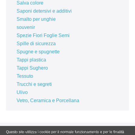
Salva colore
Saponi detersivi e additivi
Smalto per unghie
souvenir
Spezie Fiori Foglie Semi
Spille di sicurezza
Spugne e spugnette
Tappi plastica
Tappi Sughero
Tessuto
Trucchi e segreti
Ulivo
Vetro, Ceramica e Porcellana
© 2026 - Riciclare per Risparmiare | All rights reserved
Questo sito utilizza i cookie per il normale funzionamento e per le finalità