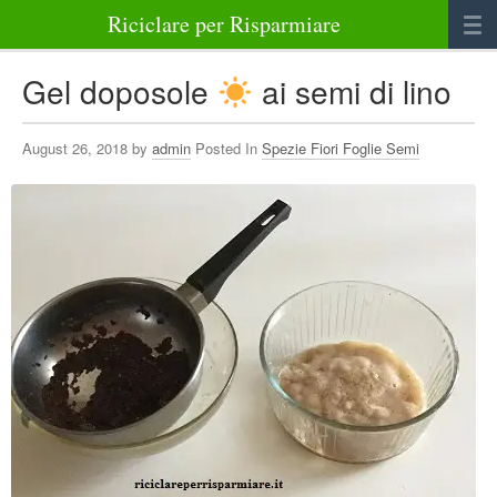
Riciclare per Risparmiare
Casa
Gel doposole
ai semi di lino
Alimenti
August 26, 2018 by
admin
Posted In
Spezie Fiori Foglie Semi
Bellezza Benessere e Salute
Abbigliamento e Accessori
Varie