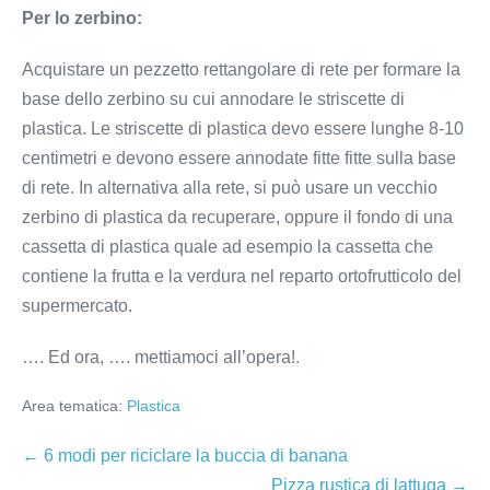
Per lo zerbino:
Acquistare un pezzetto rettangolare di rete per formare la
base dello zerbino su cui annodare le striscette di
plastica. Le striscette di plastica devo essere lunghe 8-10
centimetri e devono essere annodate fitte fitte sulla base
di rete. In alternativa alla rete, si può usare un vecchio
zerbino di plastica da recuperare, oppure il fondo di una
cassetta di plastica quale ad esempio la cassetta che
contiene la frutta e la verdura nel reparto ortofrutticolo del
supermercato.
…. Ed ora, …. mettiamoci all’opera!
.
Area tematica:
Plastica
Navigazione
← 6 modi per riciclare la buccia di banana
articoli
Pizza rustica di lattuga →