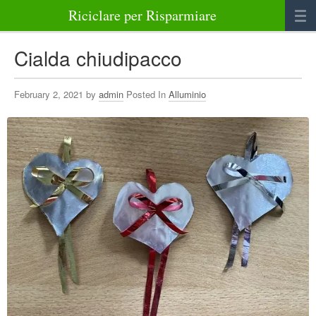
Riciclare per Risparmiare
Casa
Cialda chiudipacco
Alimenti
February 2, 2021 by
admin
Posted In
Alluminio
Bellezza Benessere e Salute
Abbigliamento e Accessori
Varie