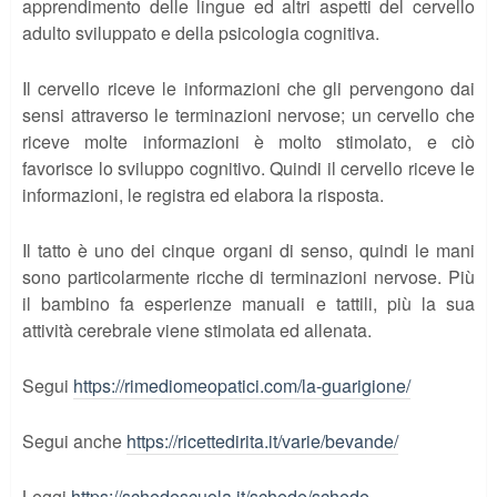
apprendimento delle lingue ed altri aspetti del cervello
adulto sviluppato e della psicologia cognitiva.
Il cervello riceve le informazioni che gli pervengono dai
sensi attraverso le terminazioni nervose; un cervello che
riceve molte informazioni è molto stimolato, e ciò
favorisce lo sviluppo cognitivo. Quindi il cervello riceve le
informazioni, le registra ed elabora la risposta.
Il tatto è uno dei cinque organi di senso, quindi le mani
sono particolarmente ricche di terminazioni nervose. Più
il bambino fa esperienze manuali e tattili, più la sua
attività cerebrale viene stimolata ed allenata.
Segui
https://rimediomeopatici.com/la-guarigione/
Segui anche
https://ricettedirita.it/varie/bevande/
Leggi
https://schedescuola.it/schede/schede-