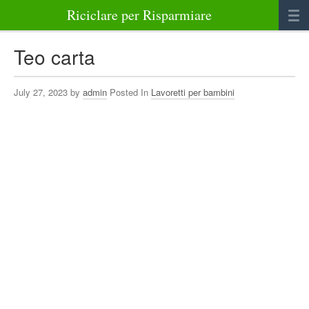
Riciclare per Risparmiare
Casa
Teo carta
Alimenti
July 27, 2023 by
admin
Posted In
Lavoretti per bambini
Bellezza Benessere e Salute
Abbigliamento e Accessori
Varie