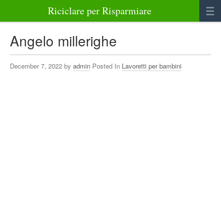
Riciclare per Risparmiare
Casa
Angelo millerighe
Alimenti
December 7, 2022 by
admin
Posted In
Lavoretti per bambini
Bellezza Benessere e Salute
Abbigliamento e Accessori
Varie