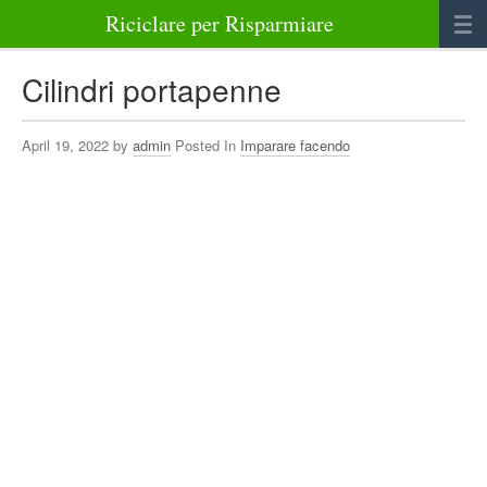
Riciclare per Risparmiare
Casa
Cilindri portapenne
Alimenti
April 19, 2022 by
admin
Posted In
Imparare facendo
Bellezza Benessere e Salute
Abbigliamento e Accessori
Varie