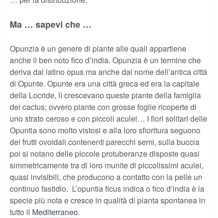
Ma … sapevi che …
Opunzia è un genere di piante alle quali appartiene
anche il ben noto fico d’india. Opunzia è un termine che
deriva dal latino opus ma anche dal nome dell’antica città
di Opunte. Opunte era una città greca ed era la capitale
della Locride, lì crescevano queste piante della famiglia
dei cactus; ovvero piante con grosse foglie ricoperte di
uno strato ceroso e con piccoli aculei… I fiori solitari delle
Opuntia sono molto vistosi e alla loro sfioritura seguono
dei frutti ovoidali contenenti parecchi semi, sulla buccia
poi si notano delle piccole protuberanze disposte quasi
simmetricamente tra di loro munite di piccolissimi aculei,
quasi invisibili, che producono a contatto con la pelle un
continuo fastidio. L’opuntia ficus indica o fico d’india è la
specie più nota e cresce in qualità di pianta spontanea in
tutto il
Mediterraneo
.