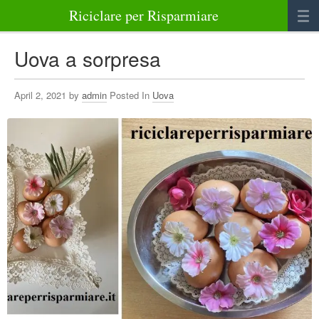
Riciclare per Risparmiare
Casa
Uova a sorpresa
Alimenti
April 2, 2021 by
admin
Posted In
Uova
Bellezza Benessere e Salute
Abbigliamento e Accessori
Varie