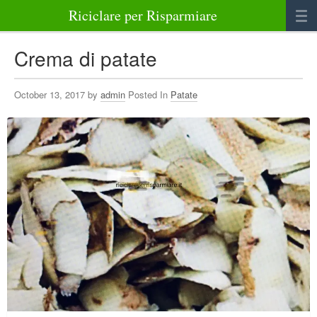
Riciclare per Risparmiare
Casa
Crema di patate
Alimenti
October 13, 2017 by
admin
Posted In
Patate
Bellezza Benessere e Salute
Abbigliamento e Accessori
Varie