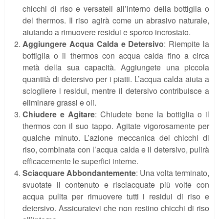
chicchi di riso e versateli all’interno della bottiglia o
del thermos. Il riso agirà come un abrasivo naturale,
aiutando a rimuovere residui e sporco incrostato.
Aggiungere Acqua Calda e Detersivo
: Riempite la
bottiglia o il thermos con acqua calda fino a circa
metà della sua capacità. Aggiungete una piccola
quantità di detersivo per i piatti. L’acqua calda aiuta a
sciogliere i residui, mentre il detersivo contribuisce a
eliminare grassi e oli.
Chiudere e Agitare
: Chiudete bene la bottiglia o il
thermos con il suo tappo. Agitate vigorosamente per
qualche minuto. L’azione meccanica dei chicchi di
riso, combinata con l’acqua calda e il detersivo, pulirà
efficacemente le superfici interne.
Sciacquare Abbondantemente
: Una volta terminato,
svuotate il contenuto e risciacquate più volte con
acqua pulita per rimuovere tutti i residui di riso e
detersivo. Assicuratevi che non restino chicchi di riso