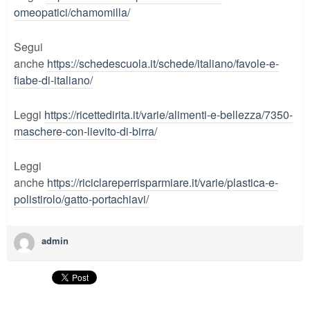
omeopatici/chamomilla/
Segui
anche
https://schedescuola.it/schede/italiano/favole-e-
fiabe-di-italiano/
Leggi
https://ricettedirita.it/varie/alimenti-e-bellezza/7350-
maschere-con-lievito-di-birra/
Leggi
anche
https://riciclareperrisparmiare.it/varie/plastica-e-
polistirolo/gatto-portachiavi/
admin