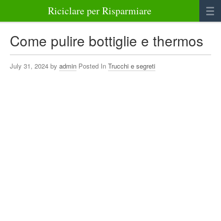
Riciclare per Risparmiare
Casa
Come pulire bottiglie e thermos
Alimenti
July 31, 2024 by
admin
Posted In
Trucchi e segreti
Bellezza Benessere e Salute
Abbigliamento e Accessori
Varie