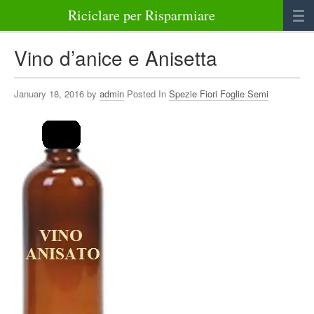
Riciclare per Risparmiare
Casa
Vino d’anice e Anisetta
Alimenti
January 18, 2016 by
admin
Posted In
Spezie Fiori Foglie Semi
Bellezza Benessere e Salute
Abbigliamento e Accessori
Varie