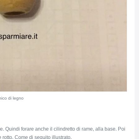
ico di legno
. Quindi forare anche il cilindretto di rame, alla base. Poi
e rotto. Come di seguito illustrato.