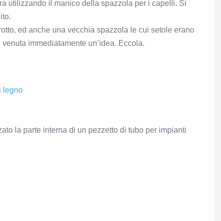
a utilizzando il manico della spazzola per i capelli. Si
ito.
rotto, ed anche una vecchia spazzola le cui setole erano
 è venuta immediatamente un’idea. Eccola.
i
legno
zzato la parte interna di un pezzetto di tubo per impianti