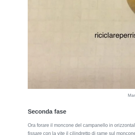
Man
Seconda fase
Ora forare il moncone del campanello in orizzontale
fissare con la vite il cilindretto di rame sul moncon