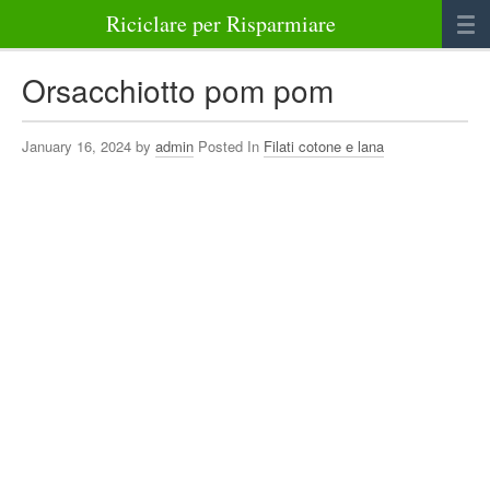
Riciclare per Risparmiare
Casa
Orsacchiotto pom pom
Alimenti
January 16, 2024 by
admin
Posted In
Filati cotone e lana
Bellezza Benessere e Salute
Abbigliamento e Accessori
Varie