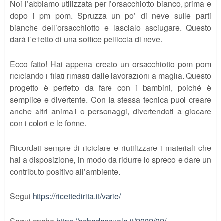
Noi l’abbiamo utilizzata per l’orsacchiotto bianco, prima e
dopo i pm pom. Spruzza un po’ di neve sulle parti
bianche dell’orsacchiotto e lascialo asciugare. Questo
darà l’effetto di una soffice pelliccia di neve.
Ecco fatto! Hai appena creato un orsacchiotto pom pom
riciclando i filati rimasti dalle lavorazioni a maglia. Questo
progetto è perfetto da fare con i bambini, poiché è
semplice e divertente. Con la stessa tecnica puoi creare
anche altri animali o personaggi, divertendoti a giocare
con i colori e le forme.
Ricordati sempre di riciclare e riutilizzare i materiali che
hai a disposizione, in modo da ridurre lo spreco e dare un
contributo positivo all’ambiente.
Segui
https://ricettedirita.it/varie/
Segui anche
https://schedescuola.it/2022/02/