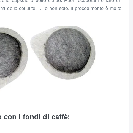
delle capsule o delle cialde. Puoi recuperarli e fare un
smi della cellulite, … e non solo. Il procedimento è molto
 con i fondi di caffè: