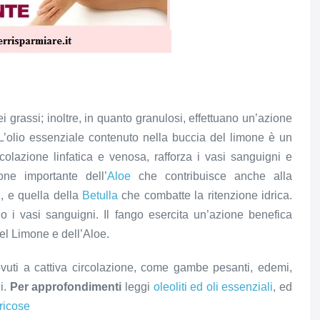
ei grassi; inoltre, in quanto granulosi, effettuano un’azione
L’olio essenziale contenuto nella buccia del limone è un
ircolazione linfatica e venosa, rafforza i vasi sanguigni e
one importante dell’
Aloe
che contribuisce anche alla
i, e quella della
Betulla
che combatte la ritenzione idrica.
no i vasi sanguigni. Il fango esercita un’azione benefica
el Limone e dell’Aloe.
dovuti a cattiva circolazione, come gambe pesanti, edemi,
ni.
Per approfondimenti
leggi
oleoliti ed oli essenziali
, ed
ricose