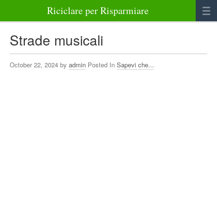
Riciclare per Risparmiare
Casa
Strade musicali
Alimenti
October 22, 2024 by
admin
Posted In
Sapevi che...
Bellezza Benessere e Salute
Abbigliamento e Accessori
Varie