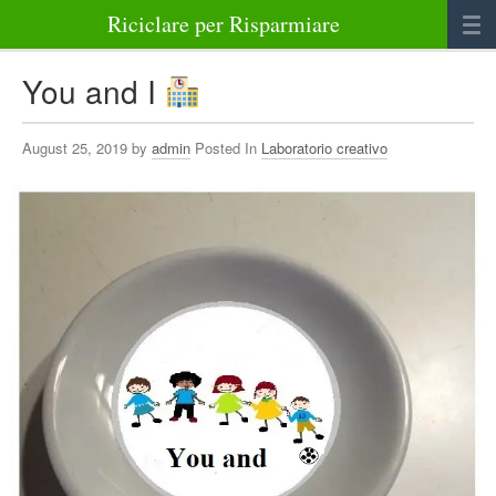
Riciclare per Risparmiare
Casa
You and I
Alimenti
August 25, 2019 by
admin
Posted In
Laboratorio creativo
Bellezza Benessere e Salute
Abbigliamento e Accessori
Varie