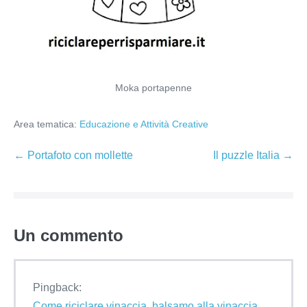
Moka portapenne
Area tematica:
Educazione e Attività Creative
Navigazione
← Portafoto con mollette
Il puzzle Italia →
articoli
Un
commento
Pingback:
Come riciclare vinaccia, balsamo alla vinaccia,