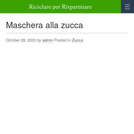
Riciclare per Risparmiare
Casa
Maschera alla zucca
Alimenti
October 28, 2023 by
admin
Posted In
Zucca
Bellezza Benessere e Salute
Abbigliamento e Accessori
Varie