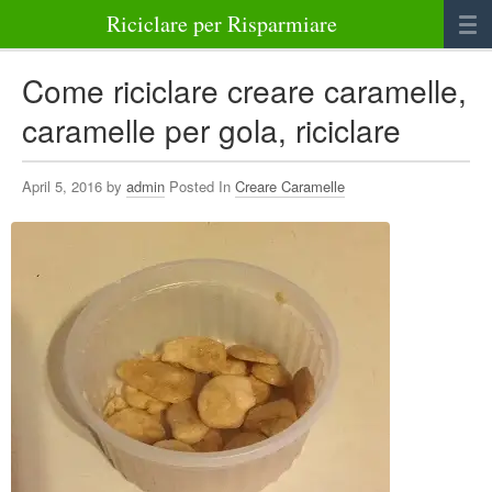
Riciclare per Risparmiare
Casa
Come riciclare creare caramelle,
Alimenti
caramelle per gola, riciclare
Bellezza Benessere e Salute
April 5, 2016 by
admin
Posted In
Creare Caramelle
Abbigliamento e Accessori
Varie