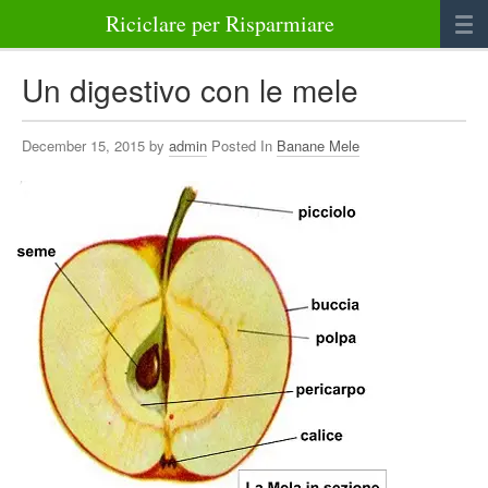
Riciclare per Risparmiare
Casa
Un digestivo con le mele
Alimenti
December 15, 2015 by
admin
Posted In
Banane Mele
Bellezza Benessere e Salute
Abbigliamento e Accessori
Varie