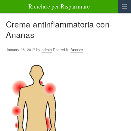
Riciclare per Risparmiare
Casa
Crema antinfiammatoria con
Alimenti
Ananas
Bellezza Benessere e Salute
January 25, 2017 by
admin
Posted In
Ananas
Abbigliamento e Accessori
Varie