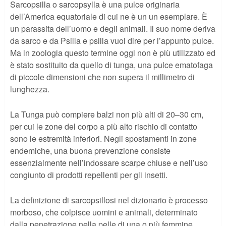
Sarcopsilla o sarcopsylla è una pulce originaria
dell’America equatoriale di cui ne è un un esemplare. È
un parassita dell’uomo e degli animali. Il suo nome deriva
da sarco e da Psilla e psilla vuol dire per l’appunto pulce.
Ma in zoologia questo termine oggi non è più utilizzato ed
è stato sostituito da quello di tunga, una pulce ematofaga
di piccole dimensioni che non supera il millimetro di
lunghezza.
La Tunga può compiere balzi non più alti di 20–30 cm,
per cui le zone del corpo a più alto rischio di contatto
sono le estremità inferiori. Negli spostamenti in zone
endemiche, una buona prevenzione consiste
essenzialmente nell’indossare scarpe chiuse e nell’uso
congiunto di prodotti repellenti per gli insetti.
La definizione di sarcopsillosi nel dizionario è processo
morboso, che colpisce uomini e animali, determinato
dalla penetrazione nella pelle di una o più femmine