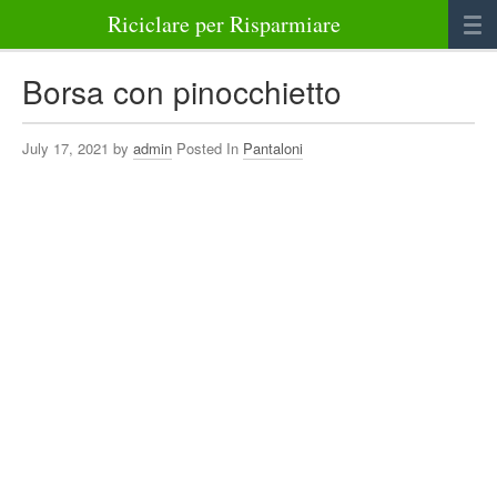
Riciclare per Risparmiare
Casa
Borsa con pinocchietto
Alimenti
July 17, 2021 by
admin
Posted In
Pantaloni
Bellezza Benessere e Salute
Abbigliamento e Accessori
Varie